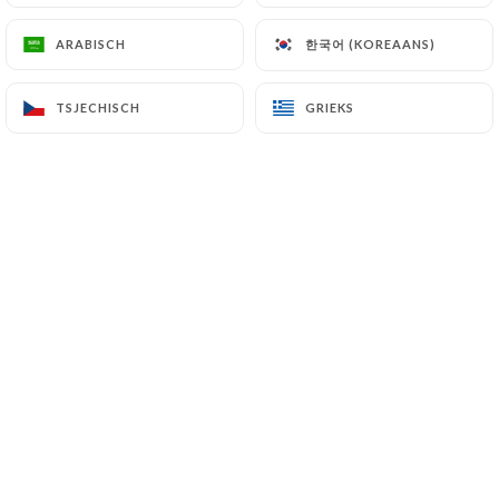
한국어 (KOREAANS)
한국어 (KOREAANS)
ARABISCH
ARABISCH
Jean Claude D. beoordeelde
J
TSJECHISCH
TSJECHISCH
GRIEKS
GRIEKS
5/5
04/06/2026
•
06:50
Stéphanie B. beoordeelde
S
5/5
Accueil très chaleureux et plats délicieux,
nous recommandons vivement ce
restaurant
01/06/2026
•
09:26
Saliha K. beoordeelde
S
5/5