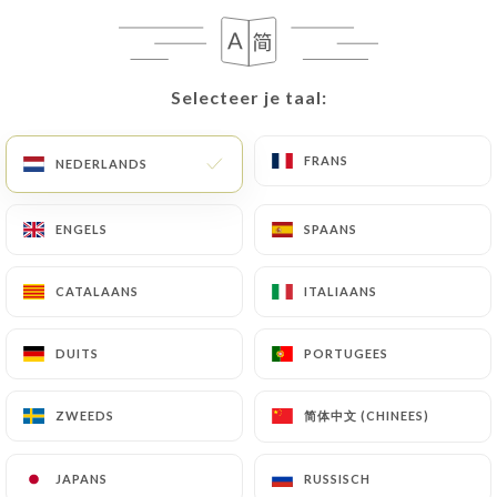
NL
MENU
Selecteer je taal:
Selecteer je taal:
FRANS
FRANS
NEDERLANDS
NEDERLANDS
/
HOME
REVIEWS
ENGELS
ENGELS
SPAANS
SPAANS
Reviews
CATALAANS
CATALAANS
ITALIAANS
ITALIAANS
DUITS
DUITS
PORTUGEES
PORTUGEES
48 reviews op Uniiti
简体中文 (CHINEES)
简体中文 (CHINEES)
ZWEEDS
ZWEEDS
4.9 / 5
JAPANS
JAPANS
RUSSISCH
RUSSISCH
100% authentieke, geverifieerde reviews.