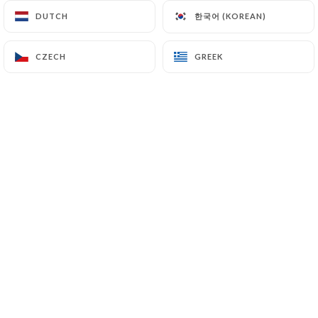
한국어 (KOREAN)
한국어 (KOREAN)
DUTCH
DUTCH
Jean Claude D. rated
CZECH
CZECH
GREEK
GREEK
J
5/5
04/06/2026
•
06:50
Stéphanie B. rated
S
5/5
Accueil très chaleureux et plats délicieux,
nous recommandons vivement ce
restaurant
01/06/2026
•
09:26
Saliha K. rated
S
5/5