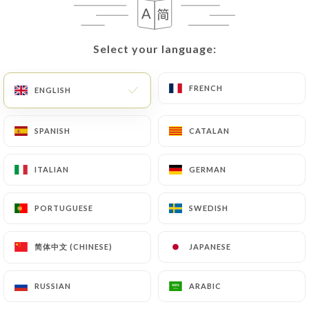
EN
MENU
Select your language:
Select your language:
FRENCH
FRENCH
ENGLISH
ENGLISH
/
HOME
REVIEWS
SPANISH
SPANISH
CATALAN
CATALAN
Reviews
ITALIAN
ITALIAN
GERMAN
GERMAN
PORTUGUESE
PORTUGUESE
SWEDISH
SWEDISH
48 reviews on Uniiti
简体中文 (CHINESE)
简体中文 (CHINESE)
JAPANESE
JAPANESE
4.9 / 5
RUSSIAN
RUSSIAN
ARABIC
ARABIC
100% real, verified reviews.