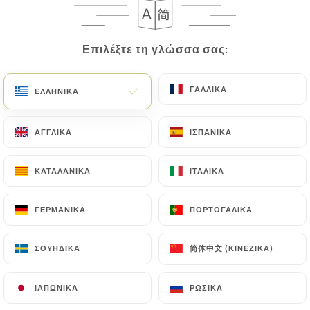
EL
ΜΕΝΟΎ
Επιλέξτε τη γλώσσα σας:
Επιλέξτε τη γλώσσα σας:
ΓΑΛΛΙΚΆ
ΓΑΛΛΙΚΆ
ΕΛΛΗΝΙΚΆ
ΕΛΛΗΝΙΚΆ
/
ΑΡΧΙΚΉ
ΚΡΙΤΙΚΈΣ
ΑΓΓΛΙΚΆ
ΑΓΓΛΙΚΆ
ΙΣΠΑΝΙΚΆ
ΙΣΠΑΝΙΚΆ
Κριτικές
ΚΑΤΑΛΑΝΙΚΆ
ΚΑΤΑΛΑΝΙΚΆ
ΙΤΑΛΙΚΆ
ΙΤΑΛΙΚΆ
ΓΕΡΜΑΝΙΚΆ
ΓΕΡΜΑΝΙΚΆ
ΠΟΡΤΟΓΑΛΙΚΆ
ΠΟΡΤΟΓΑΛΙΚΆ
48 κριτικές για Uniiti
简体中文 (ΚΙΝΈΖΙΚΑ)
简体中文 (ΚΙΝΈΖΙΚΑ)
ΣΟΥΗΔΙΚΆ
ΣΟΥΗΔΙΚΆ
4.9 / 5
ΙΑΠΩΝΙΚΆ
ΙΑΠΩΝΙΚΆ
ΡΩΣΙΚΆ
ΡΩΣΙΚΆ
100% αληθινές, επαληθευμένες κριτικές.