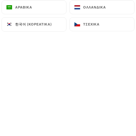
ΑΡΑΒΙΚΆ
ΑΡΑΒΙΚΆ
ΟΛΛΑΝΔΙΚΆ
ΟΛΛΑΝΔΙΚΆ
Jean Claude D. βαθμολογήθηκε
한국어 (ΚΟΡΕΆΤΙΚΑ)
한국어 (ΚΟΡΕΆΤΙΚΑ)
ΤΣΈΧΙΚΑ
ΤΣΈΧΙΚΑ
J
5/5
04/06/2026
•
06:50
Stéphanie B. βαθμολογήθηκε
S
5/5
Accueil très chaleureux et plats délicieux,
nous recommandons vivement ce
restaurant
01/06/2026
•
09:26
Saliha K. βαθμολογήθηκε
S
5/5